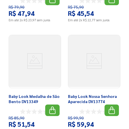
R$
79
,
90
R$
75
,
90
R$
47
,
94
R$
45
,
54
Em até
2
x
R$
23
,
97
sem juros
Em até
2
x
R$
22
,
77
sem juros
Baby Look Medalha de São
Baby Look Nossa Senhora
Bento DV13349
Aparecida DV13774
R$
85
,
90
R$
99
,
90
R$
51
,
54
R$
59
,
94