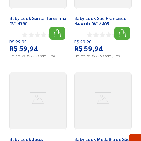
Baby Look Santa Teresinha
Baby Look São Francisco
DV14380
de Assis DV14405
R$
99
,
90
R$
99
,
90
R$
59
,
94
R$
59
,
94
Em até
2
x
R$
29
,
97
sem juros
Em até
2
x
R$
29
,
97
sem juros
Baby Look Jesus
Baby Look Medalha de São