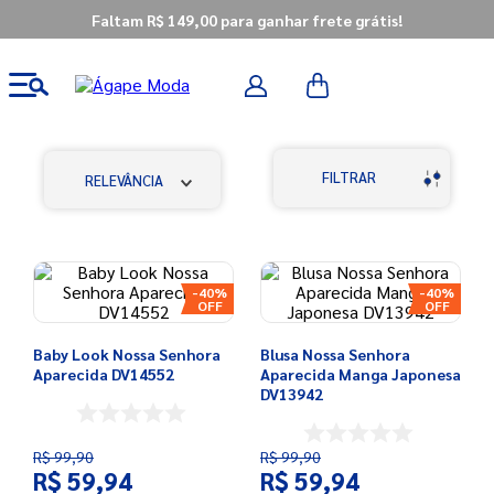
Faltam R$ 149,00 para ganhar frete grátis!
FILTRAR
RELEVÂNCIA
-
40%
-
40%
Baby Look Nossa Senhora
Blusa Nossa Senhora
Aparecida DV14552
Aparecida Manga Japonesa
DV13942
R$
99
,
90
R$
99
,
90
R$
59
,
94
R$
59
,
94