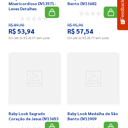
Feedback
Misericordioso DV13571-
Bento DV13682
Leves Detalhes
R$
89
,
90
R$
95
,
90
R$
53
,
94
R$
57
,
54
Em até
2
x
R$
26
,
97
sem juros
Em até
2
x
R$
28
,
77
sem juros
Baby Look Sagrado
Baby Look Medalha de São
Coração de Jesus DV13653
Bento DV13909