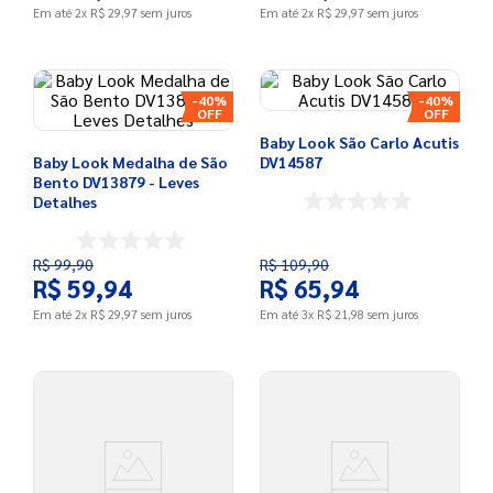
Em até
2
x
R$
29
,
97
sem juros
Em até
2
x
R$
29
,
97
sem juros
-
40%
-
40%
Baby Look São Carlo Acutis
Baby Look Medalha de São
DV14587
Bento DV13879 - Leves
Detalhes
R$
99
,
90
R$
109
,
90
R$
59
,
94
R$
65
,
94
Em até
2
x
R$
29
,
97
sem juros
Em até
3
x
R$
21
,
98
sem juros