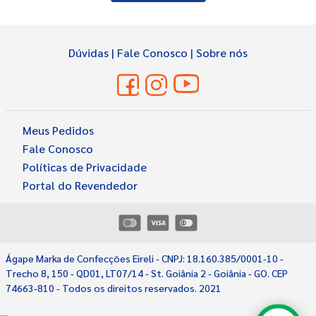
Dúvidas
|
Fale Conosco
|
Sobre nós
Meus Pedidos
Fale Conosco
Políticas de Privacidade
Portal do Revendedor
Ágape Marka de Confecções Eireli - CNPJ: 18.160.385/0001-10 -
Select
Como você avaliaria sua experiência?
Trecho 8, 150 - QD01, LT07/14 - St. Goiânia 2 - Goiânia - GO. CEP
an
74663-810 - Todos os direitos reservados. 2021
option
from