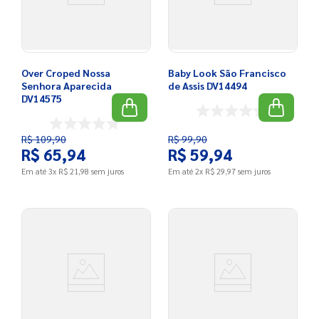
Over Croped Nossa
Baby Look São Francisco
Senhora Aparecida
de Assis DV14494
DV14575
R$
109
,
90
R$
99
,
90
R$
65
,
94
R$
59
,
94
Em até
3
x
R$
21
,
98
sem juros
Em até
2
x
R$
29
,
97
sem juros