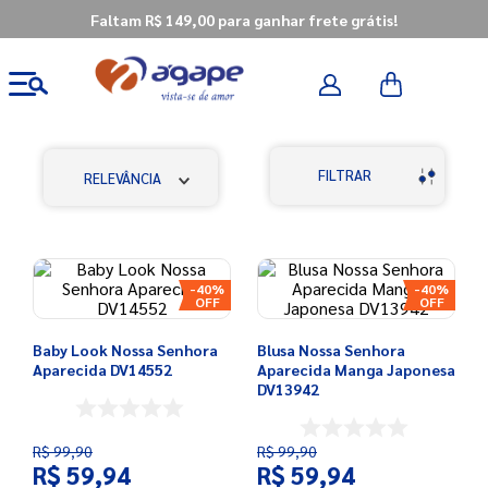
Faltam R$ 149,00 para ganhar frete grátis!
FILTRAR
RELEVÂNCIA
-
40%
-
40%
Baby Look Nossa Senhora
Blusa Nossa Senhora
Aparecida DV14552
Aparecida Manga Japonesa
DV13942
R$
99
,
90
R$
99
,
90
R$
59
,
94
R$
59
,
94