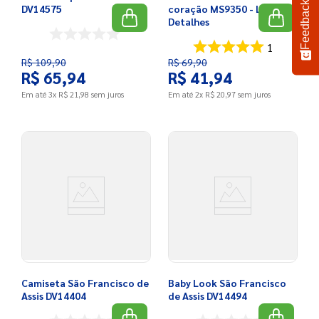
Feedback
DV14575
coração MS9350 - Leves
Detalhes
1
R$
109
,
90
R$
69
,
90
R$
65
,
94
R$
41
,
94
Em até
3
x
R$
21
,
98
sem juros
Em até
2
x
R$
20
,
97
sem juros
Camiseta São Francisco de
Baby Look São Francisco
Assis DV14404
de Assis DV14494