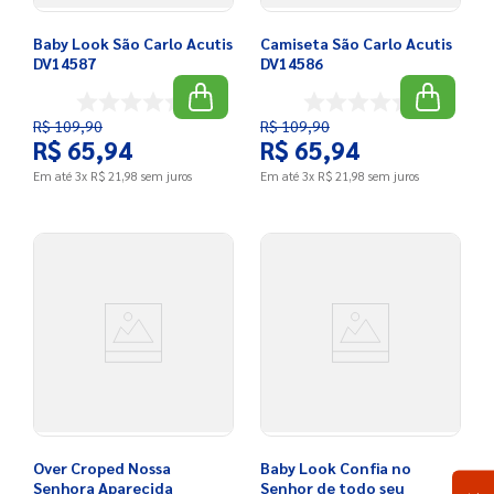
Baby Look São Carlo Acutis
Camiseta São Carlo Acutis
DV14587
DV14586
R$
109
,
90
R$
109
,
90
R$
65
,
94
R$
65
,
94
Em até
3
x
R$
21
,
98
sem juros
Em até
3
x
R$
21
,
98
sem juros
Over Croped Nossa
Baby Look Confia no
Senhora Aparecida
Senhor de todo seu