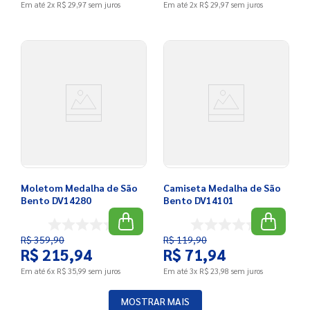
Em até
2
x
R$
29
,
97
sem juros
Em até
2
x
R$
29
,
97
sem juros
Moletom Medalha de São
Camiseta Medalha de São
Bento DV14280
Bento DV14101
R$
359
,
90
R$
119
,
90
R$
215
,
94
R$
71
,
94
Em até
6
x
R$
35
,
99
sem juros
Em até
3
x
R$
23
,
98
sem juros
MOSTRAR MAIS