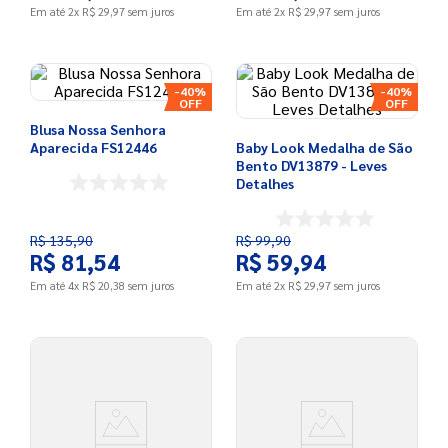
Em até
2
x
R$
29
,
97
sem juros
Em até
2
x
R$
29
,
97
sem juros
-
40%
-
40%
Blusa Nossa Senhora
Aparecida FS12446
Baby Look Medalha de São
Bento DV13879 - Leves
Detalhes
R$
135
,
90
R$
99
,
90
R$
81
,
54
R$
59
,
94
Em até
4
x
R$
20
,
38
sem juros
Em até
2
x
R$
29
,
97
sem juros