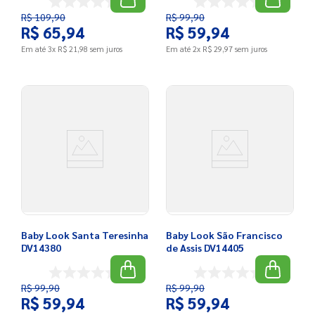
R$
109
,
90
R$
99
,
90
R$
65
,
94
R$
59
,
94
Em até
3
x
R$
21
,
98
sem juros
Em até
2
x
R$
29
,
97
sem juros
Baby Look Santa Teresinha
Baby Look São Francisco
DV14380
de Assis DV14405
R$
99
,
90
R$
99
,
90
R$
59
,
94
R$
59
,
94