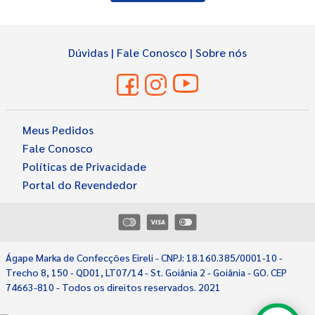
Dúvidas
|
Fale Conosco
|
Sobre nós
Meus Pedidos
Fale Conosco
Políticas de Privacidade
Portal do Revendedor
Ágape Marka de Confecções Eireli - CNPJ: 18.160.385/0001-10 -
Select
Como você avaliaria sua experiência?
Trecho 8, 150 - QD01, LT07/14 - St. Goiânia 2 - Goiânia - GO. CEP
an
74663-810 - Todos os direitos reservados. 2021
option
from