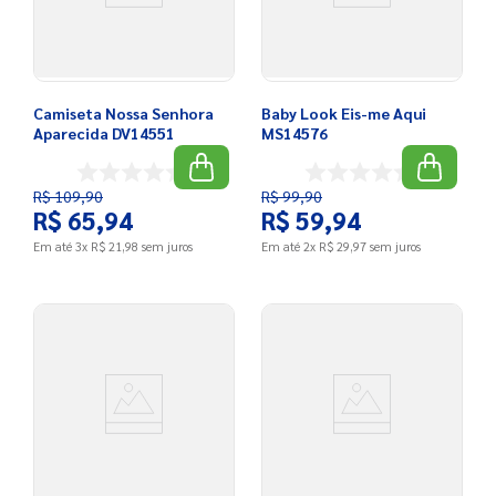
Camiseta Nossa Senhora
Baby Look Eis-me Aqui
Aparecida DV14551
MS14576
R$
109
,
90
R$
99
,
90
R$
65
,
94
R$
59
,
94
Em até
3
x
R$
21
,
98
sem juros
Em até
2
x
R$
29
,
97
sem juros