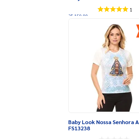
1
R$
159
,
90
R$
95
,
94
Em até
4
x
R$
23
,
98
sem juros
Baby Look Nossa Senhora A
FS13238