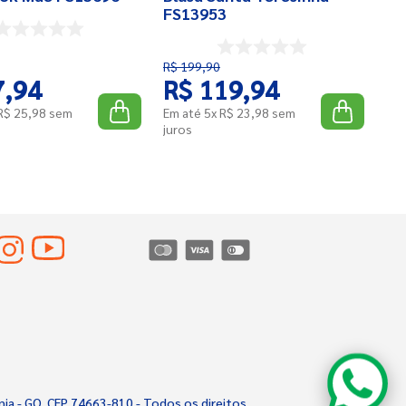
FS13953
R$
199
,
90
7
,
94
R$
119
,
94
R$
25
,
98
sem
Em até
5
x
R$
23
,
98
sem
juros
nia - GO. CEP 74663-810 - Todos os direitos