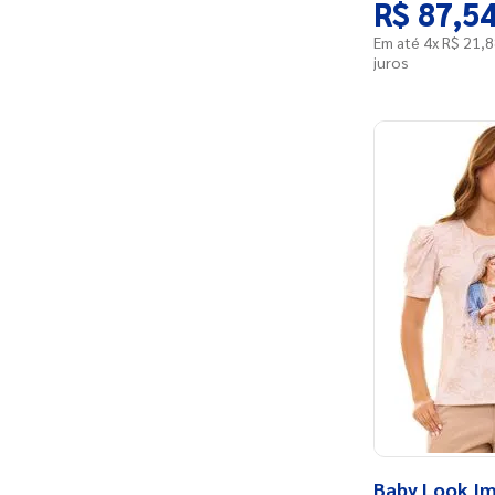
R$
87
,
5
Em até
4
x
R$
21
,
8
juros
Baby Look I