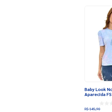
Baby Look N
Aparecida F
R$
145
,
90