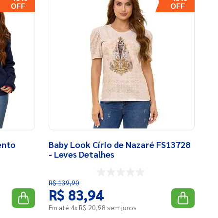
ento
Baby Look Círio de Nazaré FS13728
- Leves Detalhes
R$
139
,
90
R$
83
,
94
Em até
4
x
R$
20
,
98
sem juros