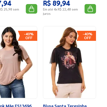
7
,
94
R$
89
,
94
R$
25
,
98
sem
Em até
4
x
R$
22
,
48
sem
juros
-
40%
-
40%
ok Mãe FS13696
Blusa Santa Teresinha