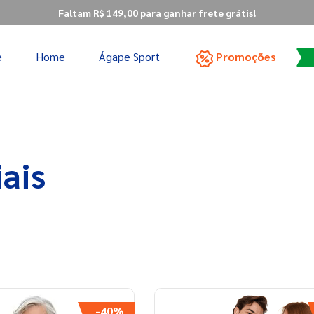
Faltam R$ 149,00 para ganhar frete grátis!
e
Home
Ágape Sport
Promoções
TERMOS MAIS BUSCADOS
1
º
são miguel
2
º
vestido
3
º
nossa senhora nazaré
ais
4
º
são bento
5
º
polo
6
º
plus size
7
º
moletom
8
º
nossa senhora aparecida
9
º
arcanjo
-
40%