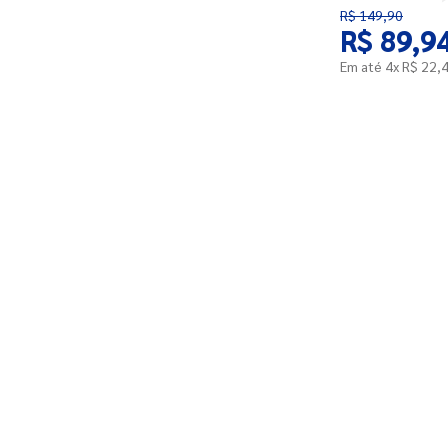
R$
149
,
90
R$
89
,
9
Em até
4
x
R$
22
,