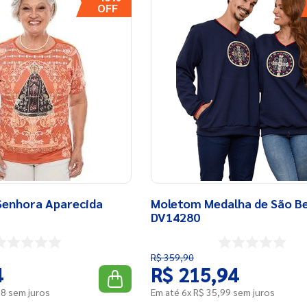
10
º
pijama
Senhora Aparecida
Moletom Medalha de São B
DV14280
R$
359
,
90
4
R$
215
,
94
38
sem juros
Em até
6
x
R$
35
,
99
sem juros