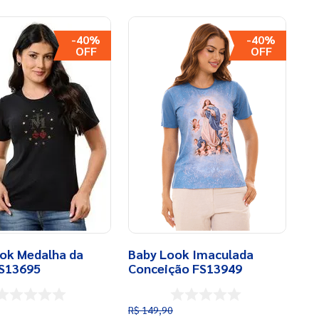
-
40%
-
40%
ok Medalha da
Baby Look Imaculada
FS13695
Conceição FS13949
R$
149
,
90