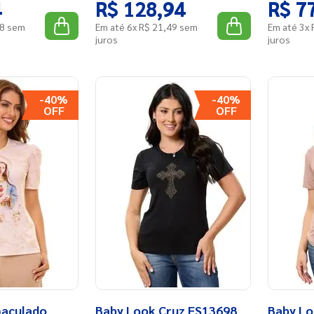
4
R$
128
,
94
R$
7
8
sem
Em até
6
x
R$
21
,
49
sem
Em até
3
x
juros
juros
-
40%
-
40%
maculado
Baby Look Cruz FS13698
Baby Lo