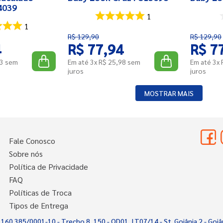
4039
1
1
R$
129
,
90
R$
129
,
90
4
R$
77
,
94
R$
7
3
sem
Em até
3
x
R$
25
,
98
sem
Em até
3
x
juros
juros
MOSTRAR MAIS
Fale Conosco
Sobre nós
Política de Privacidade
FAQ
Políticas de Troca
Tipos de Entrega
.160.385/0001-10 - Trecho 8, 150 - QD01, LT07/14 - St. Goiânia 2 - Goiâ