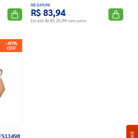
R$
139
,
90
R$
83
,
94
Em até
4
x
R$
20
,
98
sem juros
-
40%
 FS13498