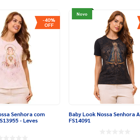
Novo
-
40%
ossa Senhora com
Baby Look Nossa Senhora A
S13955 - Leves
FS14091