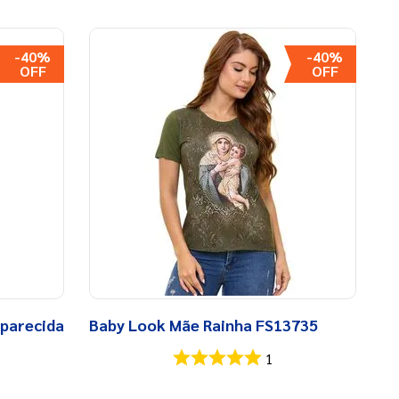
-
40%
-
40%
parecida
Baby Look Mãe Rainha FS13735
1