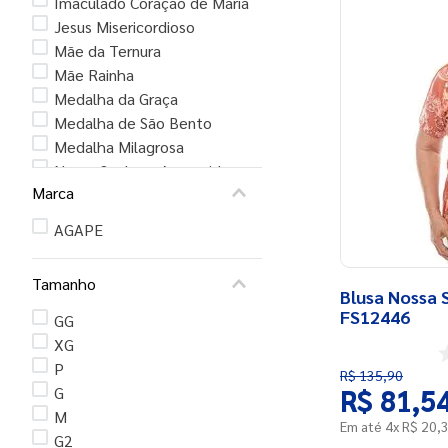
Imaculado Coração de Maria
Jesus Misericordioso
Mãe da Ternura
Mãe Rainha
Medalha da Graça
Medalha de São Bento
Medalha Milagrosa
Nossa Senhora Aparecida
Marca
Nossa Senhora com
Ostensório
AGAPE
Tamanho
Blusa Nossa 
FS12446
GG
XG
P
R$
135
,
90
R$
81
,
5
G
M
Em até
4
x
R$
20
,
G2