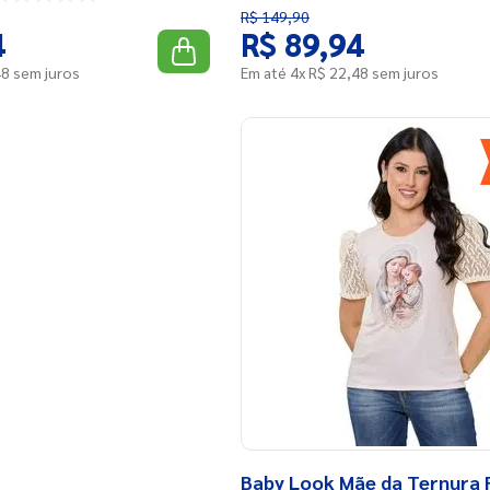
R$
149
,
90
4
R$
89
,
94
48
sem juros
Em até
4
x
R$
22
,
48
sem juros
Baby Look Mãe da Ternura