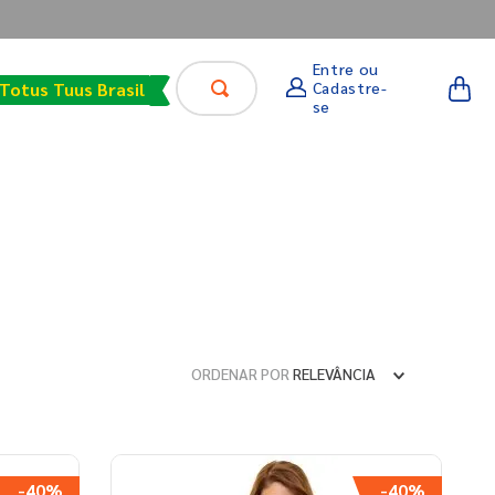
Faça sua busca aqui
Entre ou
Cadastre-
Totus Tuus Brasil
se
ORDENAR POR
RELEVÂNCIA
-
40%
-
40%