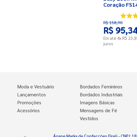
Coração FS1
R$
158
,
90
R$
95
,
3
Em até
4
x
R$
23
,
8
juros
Moda e Vestuário
Bordados Femininos
Lançamentos
Bordados Industriais
Promoções
Imagens Básicas
Acessórios
Mensagens de Fé
Vestidos
Ágape Marka de Confecções Eireli - CNPJ: 18