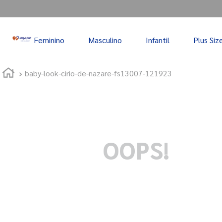
Feminino
Masculino
Infantil
Plus Siz
baby-look-cirio-de-nazare-fs13007-121923
OOPS!