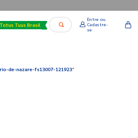
Faça sua busca aqui
Entre ou
Cadastre-
Totus Tuus Brasil
se
irio-de-nazare-fs13007-121923
"