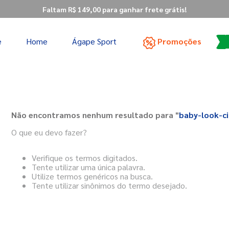
Faltam R$ 149,00 para ganhar frete grátis!
e
Home
Ágape Sport
Promoções
TERMOS MAIS BUSCADOS
1
º
vestido
2
º
são miguel
Não encontramos nenhum resultado para "
baby-look-c
3
º
nossa senhora nazaré
O que eu devo fazer?
4
º
são bento
5
º
plus size
Verifique os termos digitados.
Tente utilizar uma única palavra.
6
º
polo
Utilize termos genéricos na busca.
Tente utilizar sinônimos do termo desejado.
7
º
moletom
8
º
arcanjo
9
º
são josé